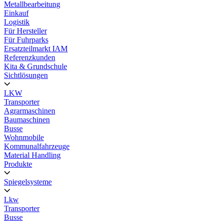
Metallbearbeitung
Einkauf
Logistik
Für Hersteller
Für Fuhrparks
Ersatzteilmarkt IAM
Referenzkunden
Kita & Grundschule
Sichtlösungen
LKW
Transporter
Agrarmaschinen
Baumaschinen
Busse
Wohnmobile
Kommunalfahrzeuge
Material Handling
Produkte
Spiegelsysteme
Lkw
Transporter
Busse