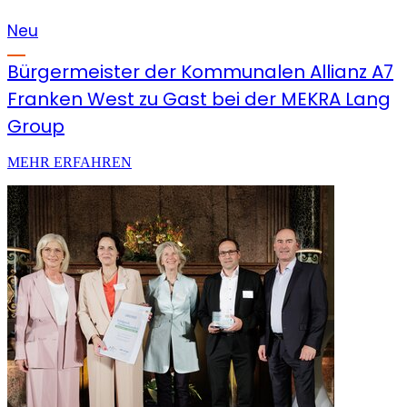
Neu
Bürgermeister der Kommunalen Allianz A7
Franken West zu Gast bei der MEKRA Lang
Group
MEHR ERFAHREN