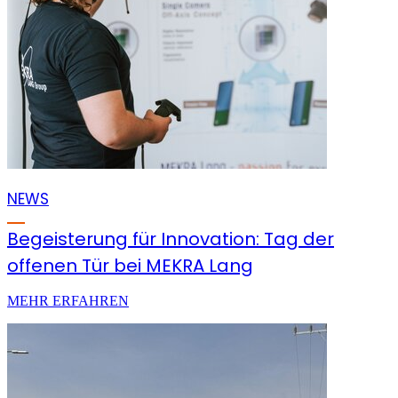
NEWS
Begeisterung für Innovation: Tag der
offenen Tür bei MEKRA Lang
MEHR ERFAHREN