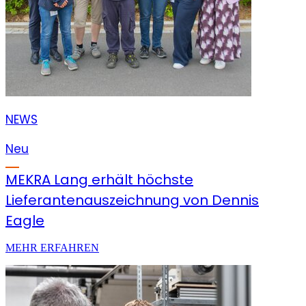
NEWS
Neu
MEKRA Lang erhält höchste
Lieferantenauszeichnung von Dennis
Eagle
MEHR ERFAHREN