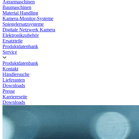
Agrarmaschinen
Baumaschinen
Material Handling
Kamera-Monitor-Systeme
Spiegelersatzsysteme
Digitale Netzwerk Kamera
Elektronikzubehör
Ersatzteile
Produktdatenbank
Service
Produktdatenbank
Kontakt
Händlersuche
Lieferanten
Downloads
Presse
Karriereseite
Downloads