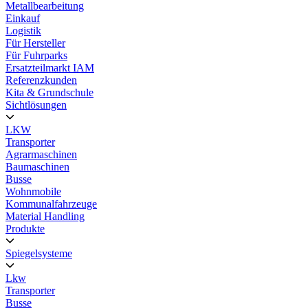
Metallbearbeitung
Einkauf
Logistik
Für Hersteller
Für Fuhrparks
Ersatzteilmarkt IAM
Referenzkunden
Kita & Grundschule
Sichtlösungen
LKW
Transporter
Agrarmaschinen
Baumaschinen
Busse
Wohnmobile
Kommunalfahrzeuge
Material Handling
Produkte
Spiegelsysteme
Lkw
Transporter
Busse