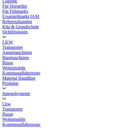
Logistik
Für Hersteller
Für Fuhrparks
Ersatzteilmarkt IAM
Referenzkunden
Kita & Grundschule
Sichtlösungen
LKW
Transporter
Agrarmaschinen
Baumaschinen
Busse
Wohnmobile
Kommunalfahrzeuge
Material Handling
Produkte
Spiegelsysteme
Lkw
Transporter
Busse
Wohnmobile
Kommunalfahrzeuge