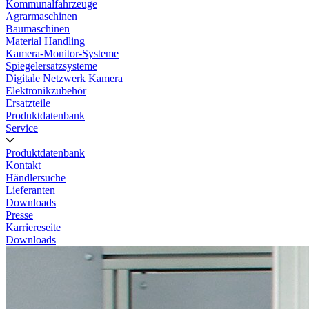
Kommunalfahrzeuge
Agrarmaschinen
Baumaschinen
Material Handling
Kamera-Monitor-Systeme
Spiegelersatzsysteme
Digitale Netzwerk Kamera
Elektronikzubehör
Ersatzteile
Produktdatenbank
Service
Produktdatenbank
Kontakt
Händlersuche
Lieferanten
Downloads
Presse
Karriereseite
Downloads