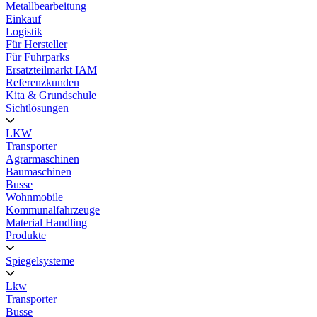
Metallbearbeitung
Einkauf
Logistik
Für Hersteller
Für Fuhrparks
Ersatzteilmarkt IAM
Referenzkunden
Kita & Grundschule
Sichtlösungen
LKW
Transporter
Agrarmaschinen
Baumaschinen
Busse
Wohnmobile
Kommunalfahrzeuge
Material Handling
Produkte
Spiegelsysteme
Lkw
Transporter
Busse