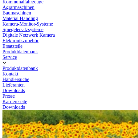
Kommunalfahrzeuge
Agrarmaschinen
Baumaschinen
Material Handling
Kamera-Monitor-Systeme
Spiegelersatzsysteme
Digitale Netzwerk Kamera
Elektronikzubehör
Ersatzteile
Produktdatenbank
Service
Produktdatenbank
Kontakt
Händlersuche
Lieferanten
Downloads
Presse
Karriereseite
Downloads