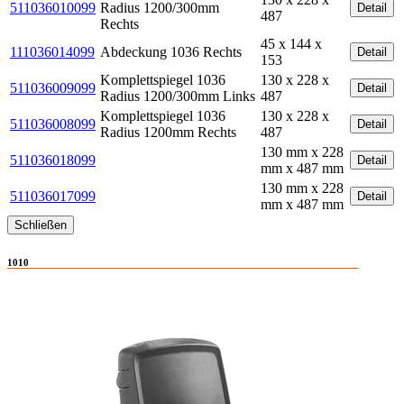
511036010099
Radius 1200/300mm
Detail
487
Rechts
45 x 144 x
111036014099
Abdeckung 1036 Rechts
Detail
153
Komplettspiegel 1036
130 x 228 x
511036009099
Detail
Radius 1200/300mm Links
487
Komplettspiegel 1036
130 x 228 x
511036008099
Detail
Radius 1200mm Rechts
487
130 mm x 228
511036018099
Detail
mm x 487 mm
130 mm x 228
511036017099
Detail
mm x 487 mm
Schließen
1010