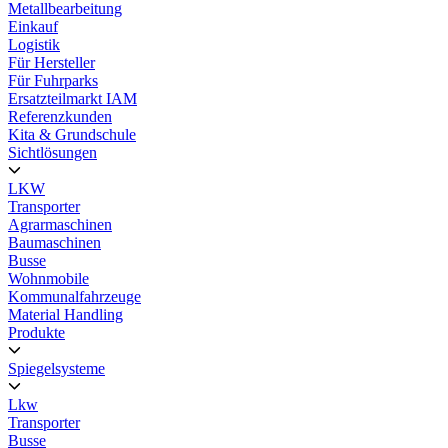
Metallbearbeitung
Einkauf
Logistik
Für Hersteller
Für Fuhrparks
Ersatzteilmarkt IAM
Referenzkunden
Kita & Grundschule
Sichtlösungen
LKW
Transporter
Agrarmaschinen
Baumaschinen
Busse
Wohnmobile
Kommunalfahrzeuge
Material Handling
Produkte
Spiegelsysteme
Lkw
Transporter
Busse